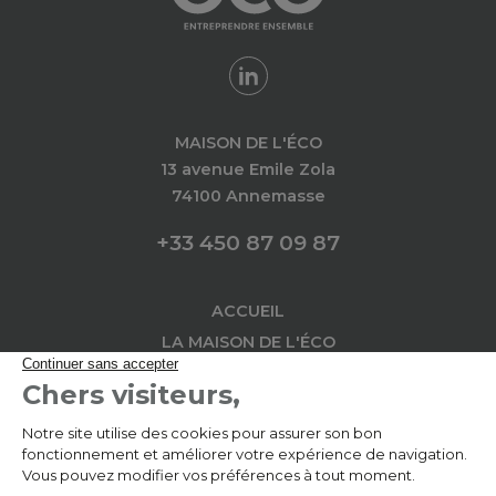
MAISON DE L'ÉCO
13 avenue Emile Zola
74100 Annemasse
+33 450 87 09 87
ACCUEIL
LA MAISON DE L'ÉCO
AU SERVICE DES
IMPLANTATION
L'ACTU
L'AGENDA