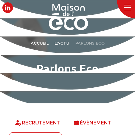
ACCUEIL
L'ACTU
PARLONS ECO
Parlons Eco
RECRUTEMENT
ÉVÈNEMENT