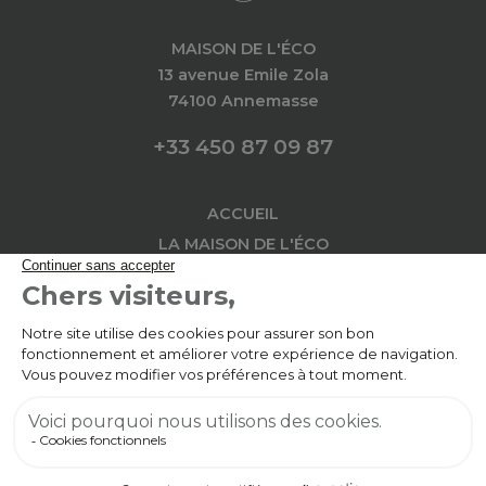
MAISON DE L'ÉCO
13 avenue Emile Zola
74100 Annemasse
+33 450 87 09 87
ACCUEIL
LA MAISON DE L'ÉCO
AU SERVICE DES
IMPLANTATION
L'ACTU
L'AGENDA
CONTACT
Copyright © 2026 Maison de l'Éco - Tous droits
réservés