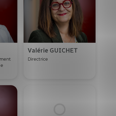
Valérie GUICHET
ement
Directrice
de