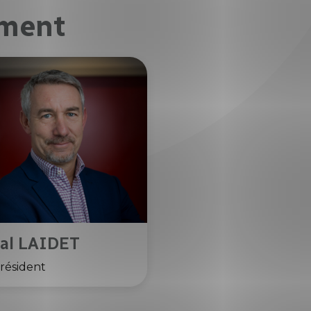
ement
cal LAIDET
résident