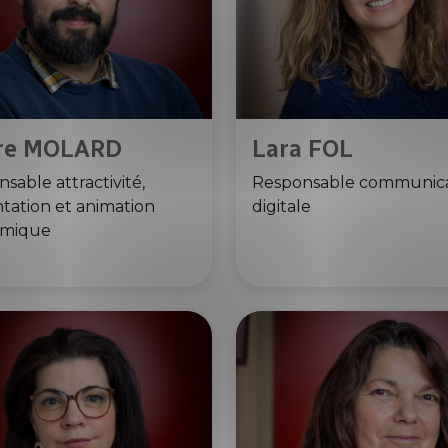
rre MOLARD
Lara FOL
sable attractivité,
Responsable communica
tation et animation
digitale
omique