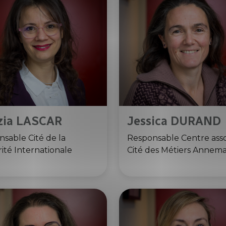
zia LASCAR
Jessica DURAND
sable Cité de la
Responsable Centre ass
rité Internationale
Cité des Métiers Annem