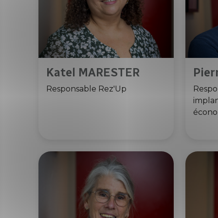
Katel MARESTER
Pie
Responsable Rez'Up
Respon
implan
écon