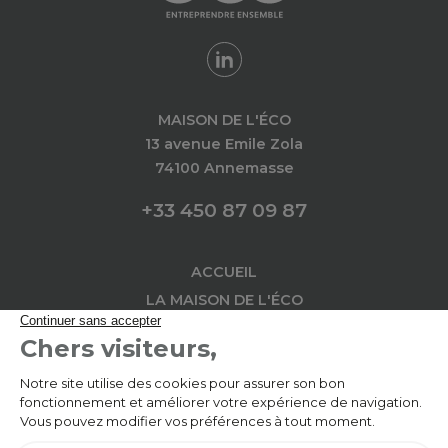
MAISON DE L'ÉCO
13 avenue Emile Zola
74100 Annemasse
+33 450 87 09 87
ACCUEIL
LA MAISON DE L'ÉCO
AU SERVICE DES
IMPLANTATION
L'ACTU
L'AGENDA
CONTACT